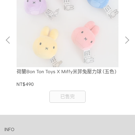
-薰
荷蘭Bon Ton Toys X Miffy米菲兔壓力球 (五色)
荷蘭
圈
NT$490
NT
已售完
INFO