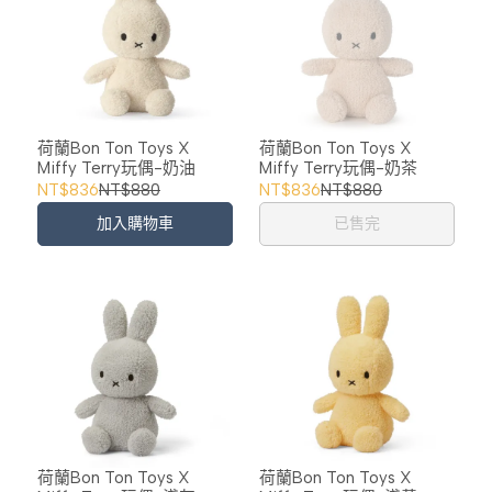
荷蘭Bon Ton Toys X
荷蘭Bon Ton Toys X
Miffy Terry玩偶-奶油
Miffy Terry玩偶-奶茶
NT$836
NT$880
NT$836
NT$880
加入購物車
已售完
荷蘭Bon Ton Toys X
荷蘭Bon Ton Toys X