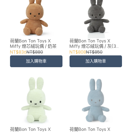
荷蘭Bon Ton Toys X
荷蘭Bon Ton Toys X
Miffy 燈芯絨玩偶 / 奶茶
Miffy 燈芯絨玩偶 / 灰(3個
尺寸)
NT$836
NT$880
NT$808
NT$850
加入購物車
加入購物車
荷蘭Bon Ton Toys X
荷蘭Bon Ton Toys X