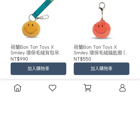
荷蘭Bon Ton Toys X
荷蘭Bon Ton Toys X
Smiley 環保毛絨背包吊飾
Smiley 環保毛絨鑰匙圈 (4
(2色可選)
色可選)
NT$990
NT$550
加入購物車
加入購物車