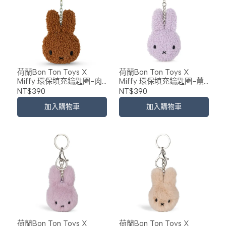
荷蘭Bon Ton Toys X
荷蘭Bon Ton Toys X
Miffy 環保填充鑰匙圈-肉
Miffy 環保填充鑰匙圈-薰
桂
衣草
NT$390
NT$390
加入購物車
加入購物車
荷蘭Bon Ton Toys X
荷蘭Bon Ton Toys X