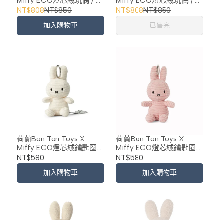
Miffy ECO燈芯絨玩偶 / 粉
Miffy ECO燈芯絨玩偶 / 黃
(4個尺寸)
(3個尺寸)
NT$808
NT$850
NT$808
NT$850
加入購物車
已售完
荷蘭Bon Ton Toys X
荷蘭Bon Ton Toys X
Miffy ECO燈芯絨鑰匙圈-
Miffy ECO燈芯絨鑰匙圈-
白
粉
NT$580
NT$580
加入購物車
加入購物車