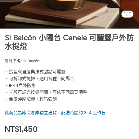
1
/
7
Si Balcón 小陽台 Canele 可麗露戶外防
水提燈
設計品牌:
Si Balcón
・造型來自經典法式甜點可麗露
・可拆卸式提把，適用各種不同場合
・IP44戶外防水
・三段可調光按鍵開關，可依不同需要調整
・金屬沖壓燈體，輕巧強韌
此商品為廠商倉庫獨立出貨，配送時間約 3-4 工作日
NT$1,450