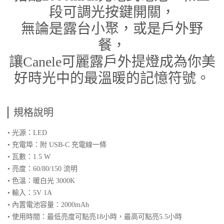
段可調光按鍵開關，
無論是露台小聚，或是戶外野
餐，
讓Canele可麗露戶外提燈成為你美
好時光中的最溫暖的記憶符號。
規格說明
• 光源：LED
• 充電埠：附 USB-C 充電線一條
• 瓦數：1.5 W
• 亮度：60/80/150 流明
• 色溫：暖白光 3000K
• 輸入：5V 1A
• 內置電池容量：2000mAh
• 使用時間：最低亮度可點亮18小時，最高可點亮5.5小時