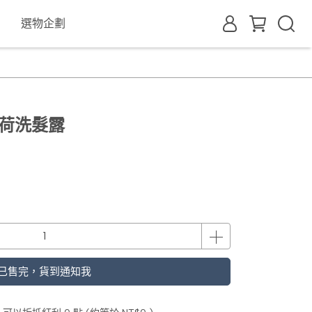
選物企劃
 薄荷洗髮露
已售完，貨到通知我