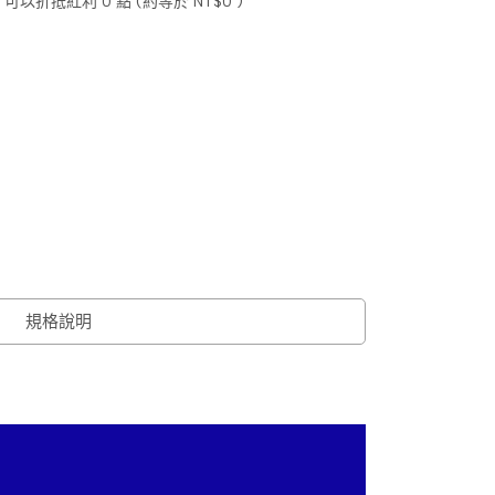
 」可以折抵紅利
0
點 (約等於
NT$0
)
規格說明