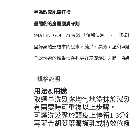
專為敏感肌膚打造
最簡約的身體護膚守則
(MALIN+GOETZ) 透過 「溫和清潔」、「修
回歸身體最根本的需求，純淨、高效，溫和照
全球熱賣的體香膏系列更在基礎護理之餘，為
規格說明
用法&用途
取適量洗髮露均勻地塗抹於濕
有需要時可重複以上步驟。
可讓洗髮露於頭皮上停留1-3
再配合胡荽葉潤護乳或特效修