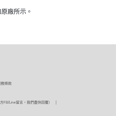
如原廠所示。
服務條款
方FB/Line留言，我們盡快回覆）