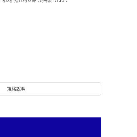
 」可以折抵紅利
0
點 (約等於
NT$0
)
規格說明