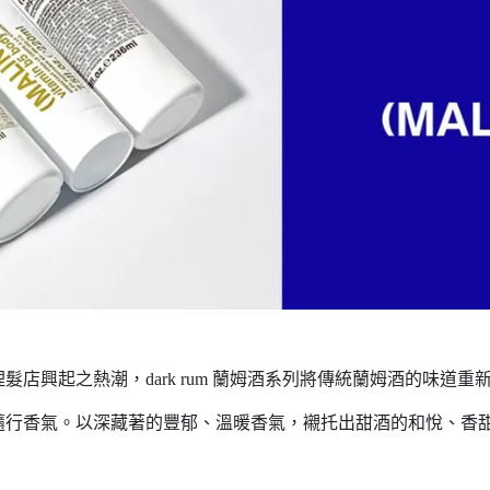
店興起之熱潮，dark rum 蘭姆酒系列將傳統蘭姆酒的味道重
隨行香氣。以深藏著的豐郁、溫暖香氣，襯托出甜酒的和悅、香