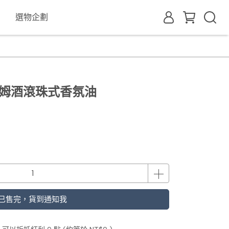
選物企劃
Z 蘭姆酒滾珠式香氛油
已售完，貨到通知我