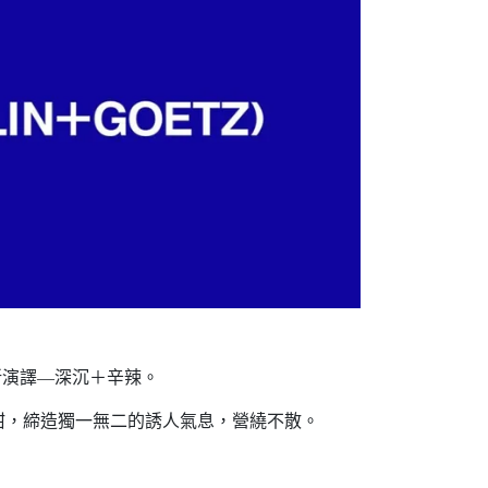
新演譯—深沉＋辛辣。
甜，締造獨一無二的誘人氣息，營繞不散。