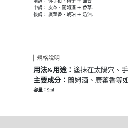
前調： 佛手柑、梅子 ＋ 茴香.
中調： 皮革、蘭姆酒 ＋ 香草.
後調： 廣藿香、琥珀 ＋ 奶油.
規格說明
用法&用途：
塗抹在太陽穴、
主要成分：
蘭姆酒、廣藿香等
容量：
9ml