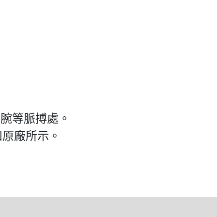
手腕等脈搏處。
如原廠所示。