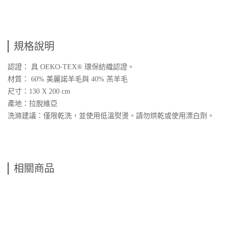
規格說明
認證： 具 OEKO-TEX® 環保紡織認證。
材質： 60% 美麗諾羊毛與 40% 羔羊毛
尺寸：130 X 200 cm
產地：拉脫維亞
洗滌建議：僅限乾洗，並使用低溫熨燙。請勿烘乾或使用漂白劑。
相關商品