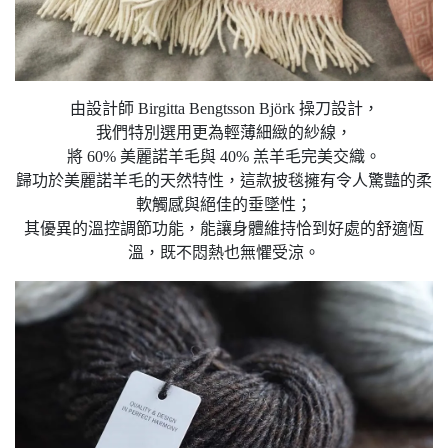
由設計師 Birgitta Bengtsson Björk 操刀設計，
我們特別選用更為輕薄細緻的紗線，
將 60% 美麗諾羊毛與 40% 羔羊毛完美交織。
歸功於美麗諾羊毛的天然特性，這款披毯擁有令人驚豔的柔
軟觸感與絕佳的垂墜性；
其優異的溫控調節功能，能讓身體維持恰到好處的舒適恆
溫，既不悶熱也無懼受涼。