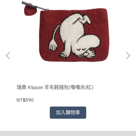
瑞典 Klippan 羊毛氈錢包(嚕嚕米/紅)
瑞典
NT$590
NT
加入購物車