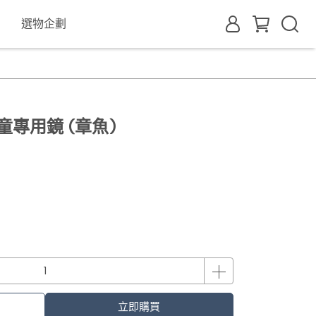
選物企劃
 兒童專用鏡 (章魚)
立即購買