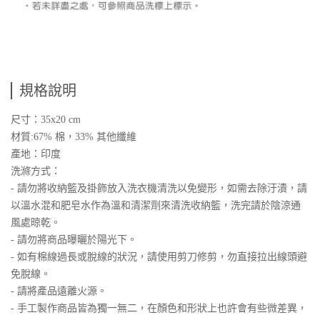
規格說明
尺寸：35x20 cm
材質:67% 棉，33% 其他纖維
產地：印度
洗滌方式：
- 請勿將收納籃及掛飾放入洗衣機清洗以免變形，如需去除汙漬，請
以溫水混和肥皂水作為溫和清潔劑來清洗收納籃，洗完請於陰涼通
風處晾乾。
- 請勿將商品曝曬於陽光下。
- 如有棉線過長或脫線的狀況，請使用剪刀修剪，勿直接拉出線頭避
免脫線。
- 請將產品遠離火源。
- 手工製作商品皆為獨一無二，在顏色和形狀上也許會有些微差異，