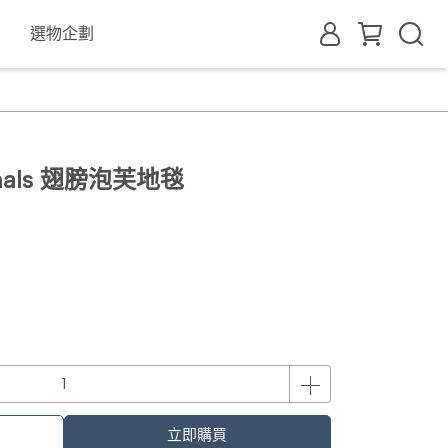
選物企劃
anals 翅膀泡芙地毯
立即購買