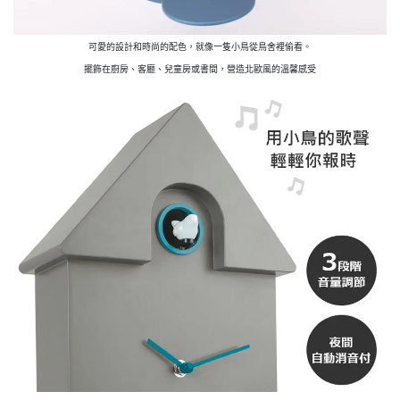
可愛的設計和時尚的配色，就像一隻小鳥從鳥舍裡偷看。
擺飾在廚房、客廳、兒童房或書間，營造北歐風的溫馨感受