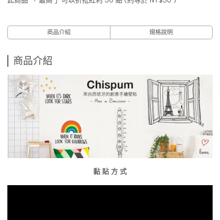
此商品 「 最高 」可以折抵紅利
50
點 (約等於
NT$50
)
商品介紹
規格說明
商品介紹
黏 貼 方 式