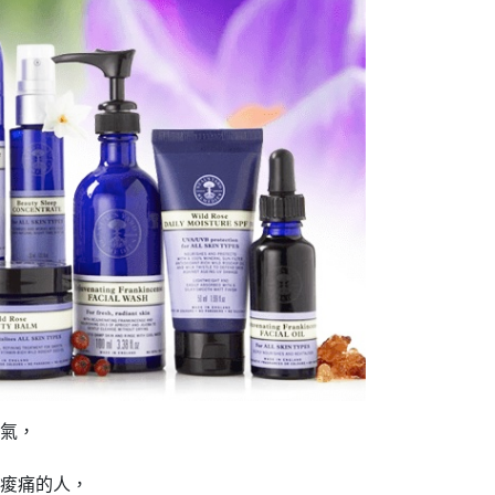
氣，
痠痛的人，