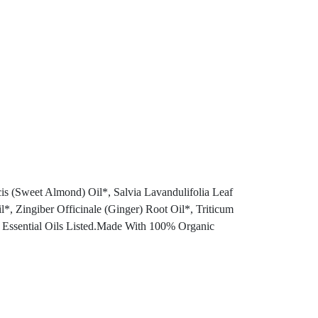
 Almond) Oil*, Salvia Lavandulifolia Leaf
*, Zingiber Officinale (Ginger) Root Oil*, Triticum
f Essential Oils Listed.Made With 100% Organic