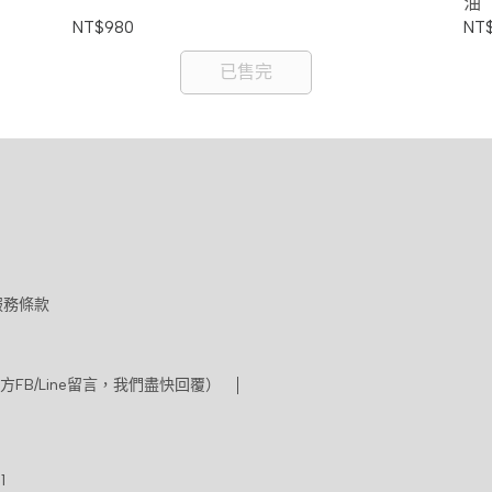
油
NT$980
NT
已售完
服務條款
方FB/Line留言，我們盡快回覆）
1