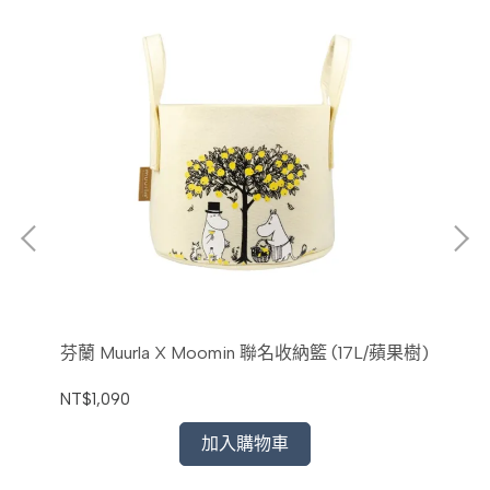
漫步森
芬蘭 Muurla X Moomin 聯名收納籃 (17L/蘋果樹)
芬蘭
NT$1,090
NT$
加入購物車