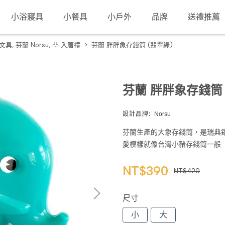
小浴寢具
小餐具
小戶外
品牌
送禮推薦
文具
,
芬蘭 Norsu
,
♧ 入厝禮
芬蘭 胖胖象存錢筒 (翡翠綠)
芬蘭 胖胖象存錢筒 
設計品牌:
Norsu
芬蘭生產的大象存錢筒，是瑞典
愛模樣就像台灣小豬存錢筒一般
NT$390
NT$420
尺寸
小
大