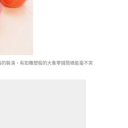
格的裝潢，有如雕塑般的大象零錢筒總能毫不突