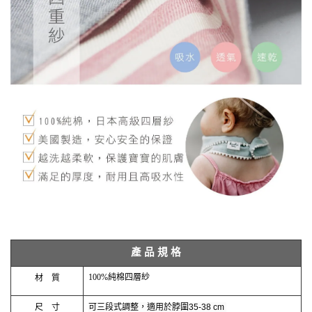
產
品
規
格
100%純棉四層紗
材
質
尺
寸
可三段式調整，適用於脖圍35-38 cm