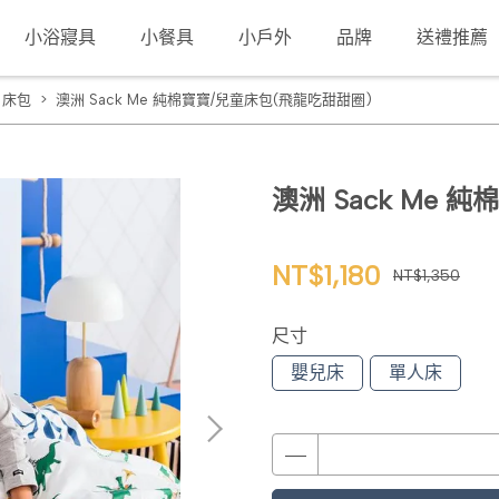
小浴寢具
小餐具
小戶外
品牌
送禮推薦
,
床包
澳洲 Sack Me 純棉寶寶/兒童床包(飛龍吃甜甜圈)
澳洲 Sack Me 
NT$1,180
NT$1,350
尺寸
嬰兒床
單人床