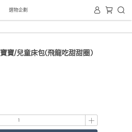
選物企劃
純棉寶寶/兒童床包(飛龍吃甜甜圈)