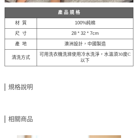
產
品
規
格
材
質
100%
純棉
尺
寸
28 * 32 * 7cm
產
地
澳洲設計，中國製造
可用洗衣機洗滌使用冷水洗淨，水溫須
30
度
C
清洗方式
以下
規格說明
相關商品