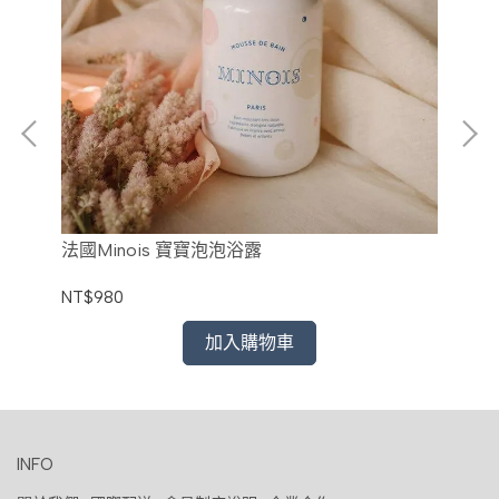
法國Minois 寶寶泡泡浴露
法
NT$980
NT
加入購物車
INFO