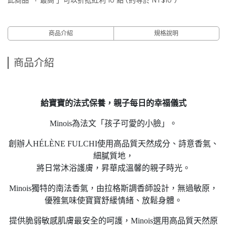
此商品 「 最高 」可以折抵紅利
10
點 (約等於
NT$10
)
商品介紹
規格說明
商品介紹
給寶寶的法式保養，親子每日的幸福儀式
Minois為法文「孩子可愛的小臉」。
創辦人HÉLÈNE FULCHI使用高品質天然成分、詩意香氣、
細膩質地，
將日常沐浴護膚，昇華成溫馨的親子時光。
Minois獨特的南法香氣，由拉格斯調香師設計，無過敏原，
優雅氣味使寶寶舒緩情緒、放鬆身體。
提供脆弱敏感肌膚最安全的呵護，Minois選用高品質天然原