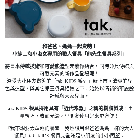
和爸爸、媽媽一起賣萌！
小紳士和小淑女專用的職人餐具「熊先生餐具系列」
將
日本傳統技術
和
可愛熊造型元素
做結合，同時兼具傳統與
可愛元素的新作品登場囉！
深受大小朋友歡迎的「tak. KIDS 系列」新上市。清爽的配
色與造型，與其它兒童餐具相較之下，始終以清新的華麗設
計感與大家見面。
tak. KIDS
餐具
採用具有「近代漆器」之稱的樹脂製成
，重
量輕巧，表面光滑，小朋友使用起來更方便！
『我不想要太童趣的餐盤！我也想用跟爸爸媽媽一樣的大人
餐具』
tak. KIDS
餐具完全滿足小朋友的小小願望。