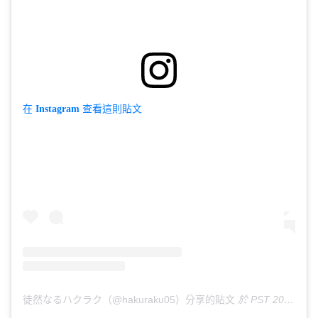
在 Instagram 查看這則貼文
徒然なるハクラク（@hakuraku05）分享的貼文
於
PST 2019 年 1月 月 22 日 下午 2:50