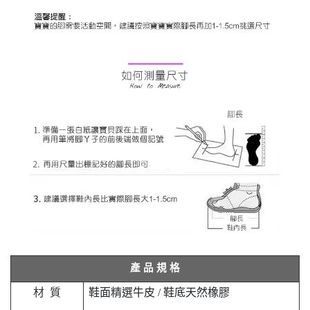
產
品
規
格
材
質
鞋面精選牛皮 / 鞋底天然橡膠