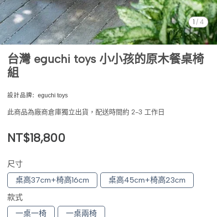
1
/
4
台灣 eguchi toys 小小孩的原木餐桌椅
組
設計品牌:
eguchi toys
此商品為廠商倉庫獨立出貨，配送時間約 2-3 工作日
NT$18,800
尺寸
桌高37cm+椅高16cm
桌高45cm+椅高23cm
款式
一桌一椅
一桌兩椅