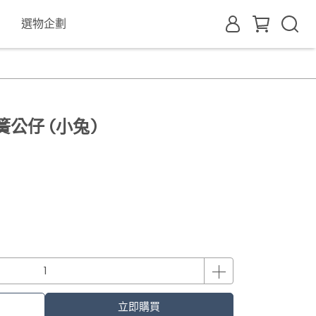
選物企劃
彈簧公仔 (小兔)
立即購買