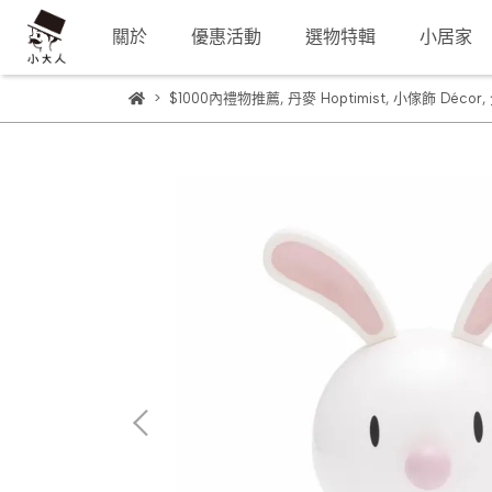
關於
優惠活動
選物特輯
小居家
$1000內禮物推薦
,
丹麥 Hoptimist
,
小傢飾 Décor
,