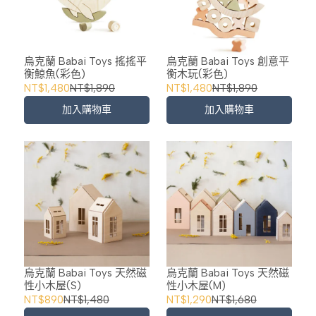
烏克蘭 Babai Toys 搖搖平
烏克蘭 Babai Toys 創意平
衡鯨魚(彩色)
衡木玩(彩色)
NT$1,480
NT$1,890
NT$1,480
NT$1,890
加入購物車
加入購物車
烏克蘭 Babai Toys 天然磁
烏克蘭 Babai Toys 天然磁
性小木屋(S)
性小木屋(M)
NT$890
NT$1,480
NT$1,290
NT$1,680