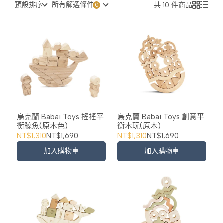
預設排序
所有篩選條件
共 10 件商品
烏克蘭 Babai Toys 搖搖平
烏克蘭 Babai Toys 創意平
衡鯨魚(原木色)
衡木玩(原木)
NT$1,310
NT$1,690
NT$1,310
NT$1,690
加入購物車
加入購物車