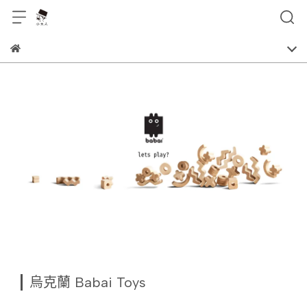
烏克蘭 Babai Toys