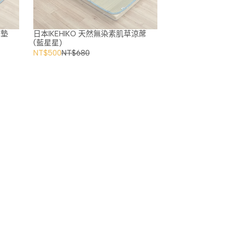
厚墊
日本IKEHIKO 天然無染素肌草涼蓆
(藍星星)
NT$500
NT$680