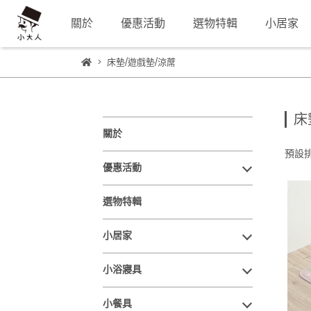
關於
優惠活動
選物特輯
小居家
床墊/遊戲墊/涼蓆
床
關於
預設
優惠活動
選物特輯
小居家
小浴寢具
小餐具