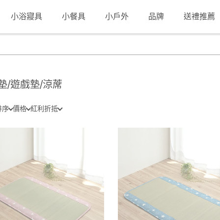
小浴寢具
小餐具
小戶外
品牌
送禮推薦
墊/遊戲墊/涼蓆
排序
價格
紅利折抵